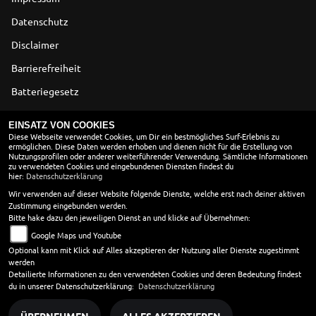
Datenschutz
Disclaimer
Barrierefreiheit
Batteriegesetz
Altölverordnung
EINSATZ VON COOKIES
Diese Webseite verwendet Cookies, um Dir ein bestmögliches Surf-Erlebnis zu
ermöglichen. Diese Daten werden erhoben und dienen nicht für die Erstellung von
ÖFFNUNGSZEITEN
Nutzungsprofilen oder anderer weiterführender Verwendung. Sämtliche Informationen
zu verwendeten Cookies und eingebundenen Diensten findest du
Montag:
geschlossen
hier:
Datenschutzerklärung
Dienstag:
08:00 - 18:00
Wir verwenden auf dieser Website folgende Dienste, welche erst nach deiner aktiven
Zustimmung eingebunden werden.
Mittwoch:
08:00 - 18:00
Bitte hake dazu den jeweiligen Dienst an und klicke auf Übernehmen:
Donnerstag:
08:00 - 18:00
Google Maps und Youtube
Freitag:
08:00 - 18:00
Optional kann mit Klick auf Alles akzeptieren der Nutzung aller Dienste zugestimmt
Samstag:
08:00 - 13:30
werden
Sonntag:
geschlossen
Detailierte Informationen zu den verwendeten Cookies und deren Bedeutung findest
du in unserer Datenschutzerklärung:
Datenschutzerklärung